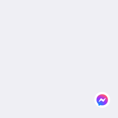
Cookie Policy
Non Smoking Policy
Site Map
หน้าหลัก
ห้องพัก
สิทธิประโยชน์สำหรับแขกผู้เข้าพัก
อาหารและเครื่องดื่ม
แกลเลอรี
งานแต่งงาน
ห้องประชุมและจัดเลี้ยง
สถานที่ท่องเที่ยว
สมัครตัวแทนและองค์กร
Flickr
ติดต่อเรา
ไทย
2026
All rights reserved
Powered by
Canvas