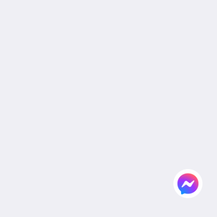
Cookie Policy
Non Smoking Policy
Site Map
หน้าหลัก
ห้องพัก
สิทธิประโยชน์สำหรับแขกผู้เข้าพัก
อาหารและเครื่องดื่ม
แกลเลอรี
งานแต่งงาน
ห้องประชุมและจัดเลี้ยง
สถานที่ท่องเที่ยว
สมัครตัวแทนและองค์กร
Flickr
ติดต่อเรา
ไทย
2026
All rights reserved
Powered by
Canvas