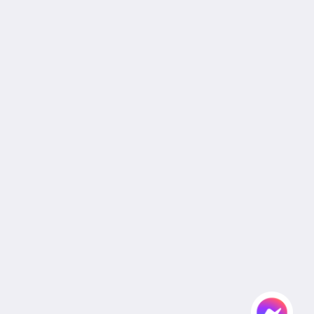
Join Our Mailing List
Reservation Policy
Privacy Policy
Cookie Policy
Non Smoking Policy
Site Map
หน้าหลัก
ห้องพัก
สิทธิประโยชน์สำหรับแขกผู้เข้าพัก
อาหารและเครื่องดื่ม
แกลเลอรี
งานแต่งงาน
ห้องประชุมและจัดเลี้ยง
สถานที่ท่องเที่ยว
สมัครตัวแทนและองค์กร
Flickr
ติดต่อเรา
ไทย