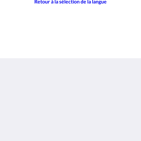
Retour à la sélection de la langue
Sunwing Kamala Beach
96/66 Moo#3 Kamala Beach, Kathu
Kamala Phuket 83150
Thailand
+66 76 371 650
info@sunwingkamala.com
Social Media