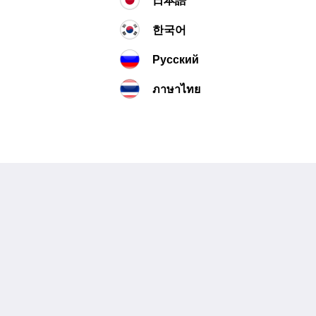
한국어
Русский
ภาษาไทย
About
Site Map
Join Our Mailing List
หน้าหลัก
Reservation Policy
ห้องพัก
Privacy Policy
สิทธิประโยชน์สำหรับ
Cookie Policy
แขกผู้เข้าพัก
Non Smoking Policy
อาหารและเครื่องดื่ม
แกลเลอรี
งานแต่งงาน
ห้องประชุมและจัด